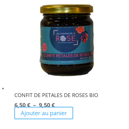
CONFIT DE PETALES DE ROSES BIO
Plage
6,50
€
–
9,50
€
de
Ajouter au panier
Ce
prix :
produit
6,50 €
à
a