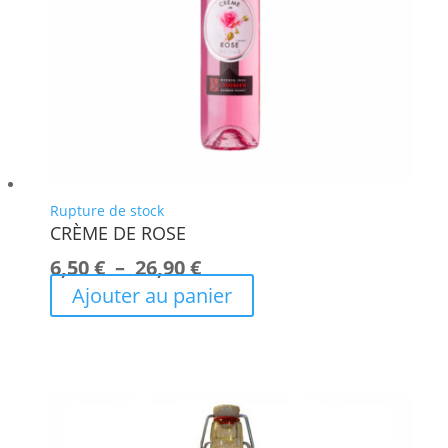
Rupture de stock
CRÈME DE ROSE
Plage
6,50
€
–
26,90
€
de
Ajouter au panier
Ce
prix :
produit
6,50 €
à
a
26,90 €
plusieurs
variations.
Les