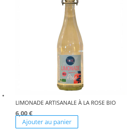
options
peuvent
être
choisies
sur
la
page
du
produit
LIMONADE ARTISANALE À LA ROSE BIO
6,00
€
Ajouter au panier